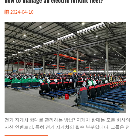
how to manage an electric forklift fleet?
기 위해 특수 고무 스킨으로 덮어야 합니다. 전기 가열식 기구와
2024-04-10
같은 주요 구성품의 건조한 환경을 유지하려면 내부 가열 요소
를 사용해야 합니다. 방수 커넥터 및 전기 커넥터 단자는 고무 커
버 및 전문 방수 회로 배선과 일치하여 동결 및 결로로 인한 전
기적 고장을 효과적으로 처리합니다. 2. 결로...
전기 지게차 함대를 관리하는 방법? 지게차 함대는 모든 회사의
자산 인벤토리, 특히 전기 지게차의 필수 부분입니다. 그들은 전
통적인 연료 전원 지게차보다 더 효율적이고 환경 친화적 인 납