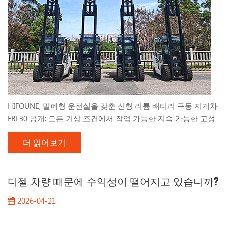
HIFOUNE, 밀폐형 운전실을 갖춘 신형 리튬 배터리 구동 지게차
FBL30 공개: 모든 기상 조건에서 작업 가능한 지속 가능한 고성
능 장비 샤먼, 중국 – 전 세계 물류 및 자재 취급 산업이 탄소 중
더 읽어보기
립으로의 전환을 가속화함에 따라, 히푸네 전기 기계 분야의 선
도적인 혁신 기업인 는 최신 걸작인 를 출시하게 된 것을 자랑스
럽게 발표합니다. 리튬 배터리 FBL30 카운터밸런스 지게차 . 눈
길을 사로잡는 "HIFOUNE Green" 색상 마감과 선택 사양을 갖추
디젤 차량 때문에 수익성이 떨어지고 있습니까?
고 있습니다. 완전히 밀폐된 인체공학적 캐빈 FBL30은 날씨 조
2026-04-21
건에 관계없이 실내 효율성과 견고한 실외 내구성 사이의 간극
을 메우도록 특별히 설계되었습니다. 효율성과 전천후 보호 기
능의 완벽한 조화 FBL30은 친환경 에너지 분야의 도약일 뿐만