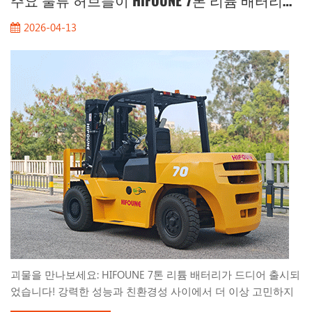
주요 물류 허브들이 HIFOUNE 7톤 리튬 배터리로 전환하는 이유는 무엇일까요?
작업의 정밀함과 실외 작업의 견고함을 모두 갖춘 강력한 지게
2026-04-13
차, 리튬 배터리 FBL70을 선보입니다. 강력한 내구성과 지능적인
엔지니어링의 만남 FBL70은 단순한 전동 지게차가 아닙니다. 가
장 험난한 환경에서도 기존 내연기관을 대체하도록 설계된 7톤
급의 강력한 장비입니다. 많은 작업...
괴물을 만나보세요: HIFOUNE 7톤 리튬 배터리가 드디어 출시되
었습니다! 강력한 성능과 친환경성 사이에서 더 이상 고민하지
마세요. HIFOUNE FBL70 리튬 배터리 카운터밸런스 지게차는 배