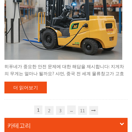
히푸네가 중요한 안전 문제에 대한 해답을 제시합니다: 지게차
의 무게는 얼마나 될까요? 샤먼, 중국 전 세계 물류창고가 고효
율 전기 물류 시스템으로 전환함에 따라, 선도적인 기업인 히푸
더 읽어보기
네(Hifoune)는 다음과 같은 전략을 추진하고 있습니다. 전기 지
게차 제조업체 는 기계의 서비스 중량과 작동 안전성 간의 중요
한 관계를 운영자가 이해할 수 있도록 전문가 지침을 발표합니
다. 현재 평가를 진행 중인 기업들을 위해 이 지침이 제공됩니다.
1
...
2
3
11
전동 지게차 판매 장비의 "실제 무게"를 이해하는 것은 창고 바
닥 보호 및 사고 예방을 위한 첫 번째 단계입니다. 에션. 모의 숨
카테고리
겨진 무게 던 플릿 업계에서 흔히 발생하는 오해 중 하나는 지게