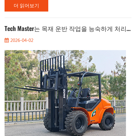
더 읽어보기
출가스 제로와 최고의 정밀도로 가장 까다로운 산업 현장의 작
업도 거뜬히 처리할 수 있도록 설계되었습니다. 항만, 제철소 또
는 중공업 공장을 관리하든 관계없이 FBL70은 경쟁 제품보다 뛰
어난 성능을 발휘하도록 설계되었습니다. HIFOUNE FBL70이 혁
Tech Master는 목재 운반 작업을 능숙하게 처리할 수 있을까요?
신적인 제품인 이유: 타의 추종을 불허하는 강력한 성능과 지능:
2026-04-02
고용량 81.6kWh 리튬 배터리와 첨단 VCU(차량 제어 장치)를 탑
재하여 탁월한 안전성을 제공합니다. 극한 작업에 최적화된 냉
각 시스템: 당사의 차량 전체 액체 냉각 시스템은 고온 환경에서
도 지게차...