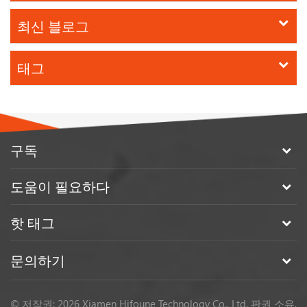
차의 "적재 용량"과 "사용 중량"을 혼동하는 것입니다. 표준 장
최신 블로그
비는 5,000파운드를 ...
태그
구독
도움이 필요하다
핫 태그
문의하기
© 저작권: 2026 Xiamen Hifoune Technology Co., Ltd. 판권 소유.