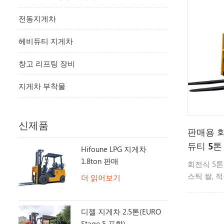
전동지게차
헤비듀티 지게차
창고 리프팅 장비
지게차 부착물
신제품
판매용 
듀티 5톤
Hifoune LPG 지게차
1.8ton 판매
회전식 5톤
스틱 쌀, 적
더 읽어보기
탕 등 봉지
에 사용됩니
디젤 지게차 2.5톤(EURO
Stage 5 포함)