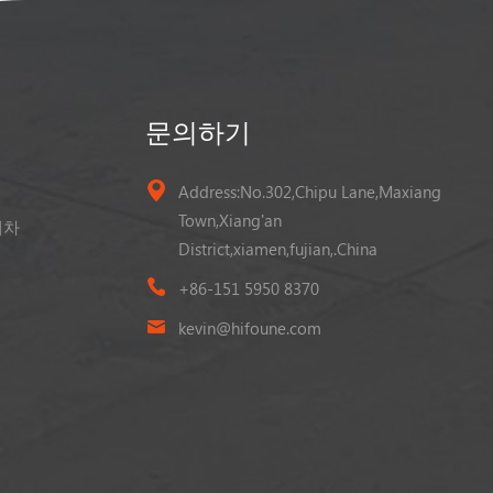
문의하기
Address:No.302,Chipu Lane,Maxiang
Town,Xiang'an
게차
District,xiamen,fujian,.China
+86-151 5950 8370
kevin@hifoune.com