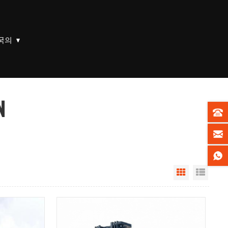
국의
N
Grid View
List V