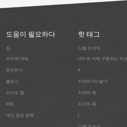
도움이 필요하다
핫 태그
집
디젤 지게차
우리에 대해
LPG 에 의해 구동되는 지
문의하기
K
블로그
지게차 For 팔다
사이트 맵
지게차 폭
XML
지게차 폭
개인 정보 정책
I
디젤 지게차