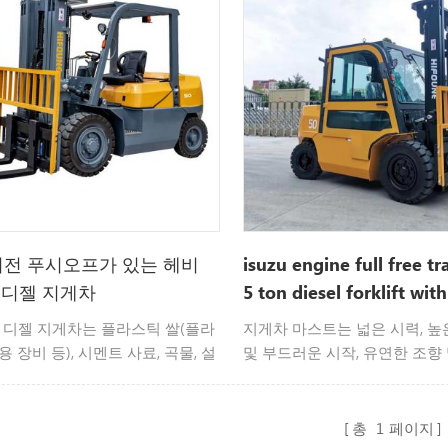
회전 푸시오프가 있는 헤비
isuzu engine full free t
 디젤 지게차
5 ton diesel forklift with
shifter
 디젤 지게차는 플라스틱 쌀(플라
지게차 마스트는 넓은 시력, 높
용 장비 등), 시멘트 사료, 곡물, 설
및 부드러운 시작, 유연한 조향
 제품의 안전한 선적 및 적재 작업
반경으로 설계되어 전체 기계의
다.
고 유연하며 가볍고 효율적인 
니다.
총
1
페이지