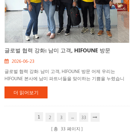
글로벌 협력 강화: 남미 고객, HIFOUNE 방문
2026-06-23
글로벌 협력 강화: 남미 고객, HIFOUNE 방문 어제 우리는
HIFOUNE 본사에 남미 파트너들을 맞이하는 기쁨을 누렸습니
다. 이번 방문은 강력한 국제 관계를 구축하고 맞춤형 솔루션을
더 읽어보기
제공하려는 우리의 의지를 다시 한 번 강조했습니다. 고객들에
게는 당사 생산 시설에 대한 몰입형 투어가 제공되었습니다. 가
장 인상적인 부분은 작업장에서의 실습 경험이었으며, 그곳에서
고객들은 최신 지게차 모델을 직접 시험해 보았습니다. 우리는
1
...
2
3
33
운전석에 있는 작업자들과 직접 세부 조정 사항을 논의하는 데
상당한 시간을 할애했습니다. 현지 시장 요구를 이해하는 것은
총
33
페이지