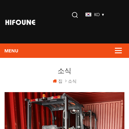
KO
소식
집
소식