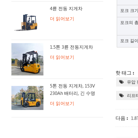
4륜 전동 지게차
포크 크
더 읽어보기
포크의 총
포크 길
1.5톤 3륜 전동지게차
더 읽어보기
핫 태그 :
유압 
5톤 전동 지게차, 153V
230Ah 배터리, 긴 수명
리프터
더 읽어보기
다음 :
1.