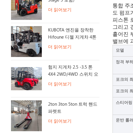
통합 주
더 읽어보기
도 펌프
피스톤 
그리고 
KUBOTA 엔진을 장착한
흩어진 
Hifoune 디젤 지게차 4톤
밸브에 
더 읽어보기
모델
정격 부
험지 지게차 2.5 -3.5 톤
4X4 2WD/4WD 스위치 오
포크의 
프로드 지게차
더 읽어보기
포크의 
스티어링
2ton 3ton 5ton 트럭 핸드
파렛트
운반 롤
더 읽어보기