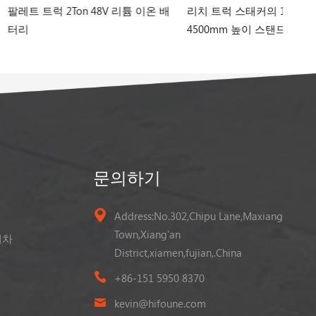
on 48V 리튬 이온 배
리치 트럭 스태커의 1.5ton
전동파
4500mm 높이 스탠드
문의하기
Address:No.302,Chipu Lane,Maxiang
Town,Xiang'an
게차
District,xiamen,fujian,.China
+86-151 5950 8370
kevin@hifoune.com