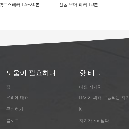
.0톤
전동 오더 피커 1.0톤
팔레트 트럭 2T
터리
도움이 필요하다
핫 태그
집
디젤 지게차
우리에 대해
LPG 에 의해 구동되는 지
문의하기
K
블로그
지게차 For 팔다