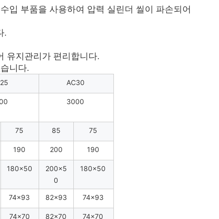
 수입 부품을 사용하여 압력 실린더 씰이 파손되어
.
어 유지관리가 편리합니다.
없습니다.
25
AC30
00
3000
75
85
75
190
200
190
180×50
200×5
180×50
0
74×93
82×93
74×93
74×70
82×70
74×70