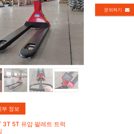
문의하기
세부 정보
T 3T 5T ​​유압 팔레트 트럭
징