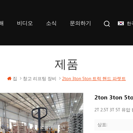
해
비디오
소식
문의하기
한
제품
집
창고 리프팅 장비
2ton 3ton 5ton 트럭 핸드 파렛트
2ton 3ton 
2T 2.5T 3T 5T ​
상표: