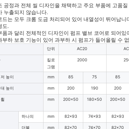
조 공정과 전체 씰 디자인을 채택하고 주요 부품에 고품질
가 누출되지 않습니다.
로드는 모두 크롬
도금 처리되어 있어 내열성이 뛰어납니다
경도.
부품과 달리 전체적인 디자인이 펌프 밸브 코어로 되어있
과부하 보호 기능이 있어 과부하 시 펌프가 들어올릴 수 
단위
AC20
AC
하
킬로
2000
25
그램
최저 높이
mm
85
75
85
최대 높이
mm
200
190
200
 휠
mm
200×50
180×50
200×50
러
하나의
mm
82×93
74×93
82×93
더블
mm
82×70
74×70
82×70