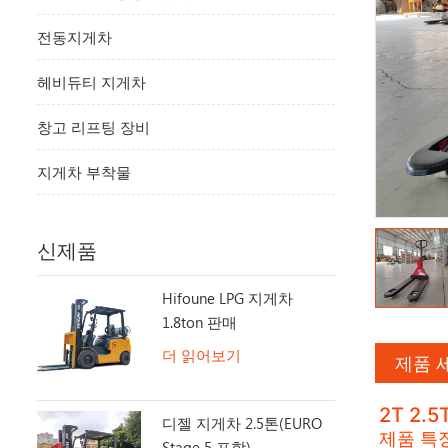
전동지게차
헤비듀티 지게차
창고 리프팅 장비
지게차 부착물
신제품
Hifoune LPG 지게차
1.8ton 판매
더 읽어보기
제품 
2T 2.5
디젤 지게차 2.5톤(EURO
제품 특
Stage 5 포함)