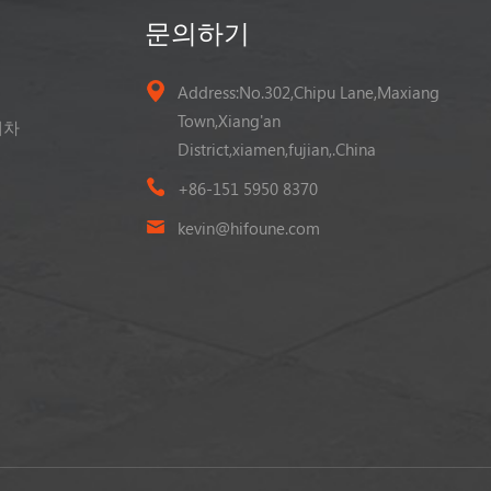
문의하기
Address:No.302,Chipu Lane,Maxiang
Town,Xiang'an
게차
District,xiamen,fujian,.China
+86-151 5950 8370
kevin@hifoune.com