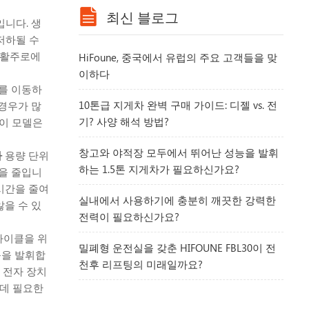
최신 블로그
니다. 생
저하될 수
활주로에
HiFoune, 중국에서 유럽의 주요 고객들을 맞
이하다
이를 이동하
10톤급 지게차 완벽 구매 가이드: 디젤 vs. 전
경우가 많
기? 사양 해석 방법?
 이 모델은
창고와 야적장 모두에서 뛰어난 성능을 발휘
차
용량 단위
하는 1.5톤 지게차가 필요하신가요?
간을 줄입니
 시간을 줄여
실내에서 사용하기에 충분히 깨끗한 강력한
을 수 있
전력이 필요하신가요?
사이클을 위
밀폐형 운전실을 갖춘 HIFOUNE FBL30이 전
능을 발휘합
천후 리프팅의 미래일까요?
 전자 장치
 데 필요한