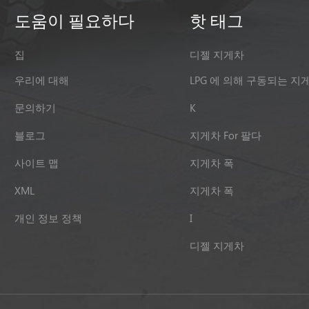
도움이 필요하다
핫 태그
집
디젤 지게차
우리에 대해
LPG 에 의해 구동되는 지
문의하기
K
블로그
지게차 For 팔다
사이트 맵
지게차 폭
XML
지게차 폭
개인 정보 정책
I
디젤 지게차