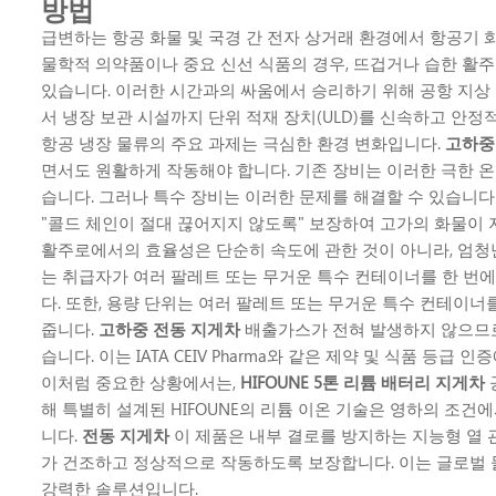
방법
급변하는 항공 화물 및 국경 간 전자 상거래 환경에서 항공기
물학적 의약품이나 중요 신선 식품의 경우, 뜨겁거나 습한 활주
있습니다. 이러한 시간과의 싸움에서 승리하기 위해 공항 지상
서 냉장 보관 시설까지 단위 적재 장치(ULD)를 신속하고 안
항공 냉장 물류의 주요 과제는 극심한 환경 변화입니다.
고하중
면서도 원활하게 작동해야 합니다. 기존 장비는 이러한 극한 
습니다. 그러나 특수 장비는 이러한 문제를 해결할 수 있습니다
"콜드 체인이 절대 끊어지지 않도록" 보장하여 고가의 화물이
활주로에서의 효율성은 단순히 속도에 관한 것이 아니라, 엄청
는 취급자가 여러 팔레트 또는 무거운 특수 컨테이너를 한 번
다. 또한, 용량 단위는 여러 팔레트 또는 무거운 특수 컨테이
줍니다.
고하중 전동 지게차
배출가스가 전혀 발생하지 않으므로
습니다. 이는 IATA CEIV Pharma와 같은 제약 및 식품 등급
이처럼 중요한 상황에서는,
HIFOUNE 5톤 리튬 배터리 지게차
해 특별히 설계된 HIFOUNE의 리튬 이온 기술은 영하의 조
니다.
전동 지게차
이 제품은 내부 결로를 방지하는 지능형 열 
가 건조하고 정상적으로 작동하도록 보장합니다. 이는 글로벌
강력한 솔루션입니다.