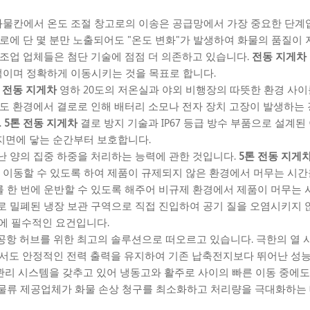
 화물칸에서 온도 조절 창고로의 이송은 공급망에서 가장 중요한 단계입
로에 단 몇 분만 노출되어도 "온도 변화"가 발생하여 화물의 품질이 
 조업 업체들은 첨단 기술에 점점 더 의존하고 있습니다.
전동 지게차
정적이며 정확하게 이동시키는 것을 목표로 합니다.
 전동 지게차
영하 20도의 저온실과 야외 비행장의 따뜻한 환경 사
온도 환경에서 결로로 인해 배터리 소모나 전자 장치 고장이 발생하는 
.
5톤 전동 지게차
결로 방지 기술과 IP67 등급 방수 부품으로 설계된
 지면에 닿는 순간부터 보호합니다.
난 양의 집중 하중을 처리하는 능력에 관한 것입니다.
5톤 전동 지게
에 이동할 수 있도록 하여 제품이 규제되지 않은 환경에서 머무는 시
너를 한 번에 운반할 수 있도록 해주어 비규제 환경에서 제품이 머무는
 밀폐된 냉장 보관 구역으로 직접 진입하여 공기 질을 오염시키지 않
 인증에 필수적인 요건입니다.
공항 허브를 위한 최고의 솔루션으로 떠오르고 있습니다. 극한의 열 
건에서도 안정적인 전력 출력을 유지하여 기존 납축전지보다 뛰어난 성
관리 시스템을 갖추고 있어 냉동고와 활주로 사이의 빠른 이동 중에도
 물류 제공업체가 화물 손상 청구를 최소화하고 처리량을 극대화하는