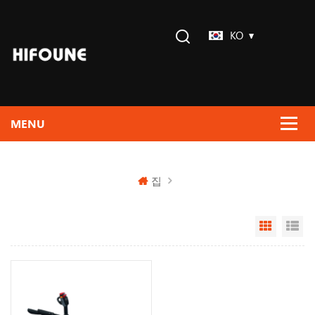
KO
집
Grid Vi
Li