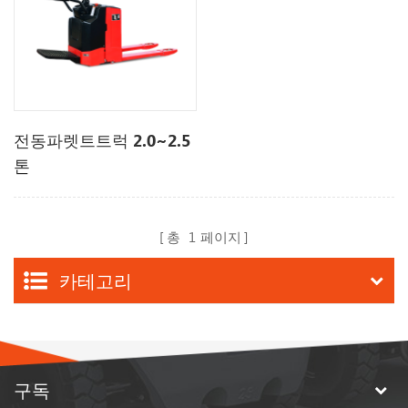
전동파렛트트럭 2.0~2.5
톤
총
1
페이지
카테고리
구독