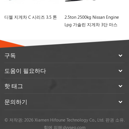
디젤 지게차 C 시리즈 3.5 톤
2.5ton 2500kg Nissan Engine
디
Lpg 가솔린 지게차 3단 마스
트 포함
구독
도움이 필요하다
핫 태그
문의하기
© 저작권: 2026 Xiamen Hifoune Technology Co., Ltd. 판권 소유.
힘에 의해:
dyyseo.com