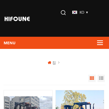
KO
집
Grid Vi
Li