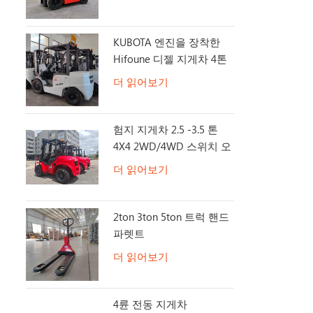
는 유형입니다
압 장치를 
쉬어, 로테
KUBOTA 엔진을 장착한
계적 부착물
Hifoune 디젤 지게차 4톤
이너 경사로
더 읽어보기
용자 정의를
언제 어디서
의 생산성을
험지 지게차 2.5 -3.5 톤
움을 드립니
4X4 2WD/4WD 스위치 오
의 틈새 시
프로드 지게차
더 읽어보기
을 찾기 위
대리점이 된 
상황을 만들
2ton 3ton 5ton 트럭 핸드
파렛트
더 읽어보기
4륜 전동 지게차