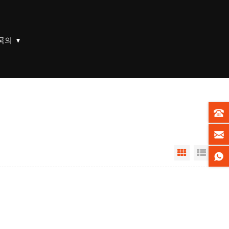
국의
Grid View
List V