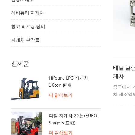
헤비듀티 지게차
창고 리프팅 장비
지게차 부착물
신제품
베일 클램
게차
Hifoune LPG 지게차
1.8ton 판매
중국에서 가
치 제조업체
더 읽어보기
급 상황에 
합니다. 당
디젤 지게차 2.5톤(EURO
급 백색 가전
Stage 5 포함)
업 부문, 
야에 적합하
더 읽어보기