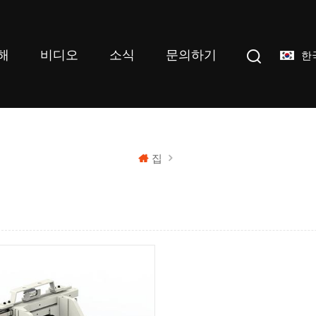
해
비디오
소식
문의하기
한
집