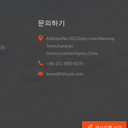
문의하기
Address:No.302,Chipu Lane,Maxiang
Town,Xiang'an
게차
District,xiamen,fujian,.China
+86-151 5950 8370
kevin@hifoune.com
메시지를 남겨