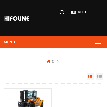
KO
집
Grid Vi
Li